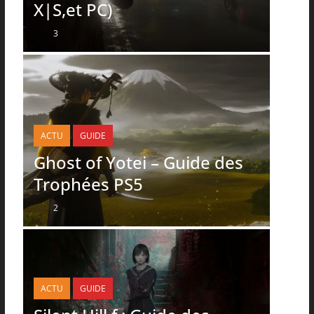
X|S,et PC)
3
ACTU
GUIDE
Ghost of Yotei – Guide des
Trophées PS5
2
ACTU
GUIDE