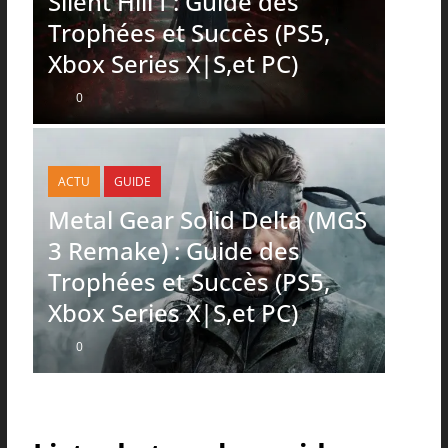
Silent Hill f : Guide des
Trophées et Succès (PS5,
Xbox Series X|S,et PC)
0
ACTU
GUIDE
Metal Gear Solid Delta (MGS
3 Remake) : Guide des
Trophées et Succès (PS5,
Xbox Series X|S,et PC)
0