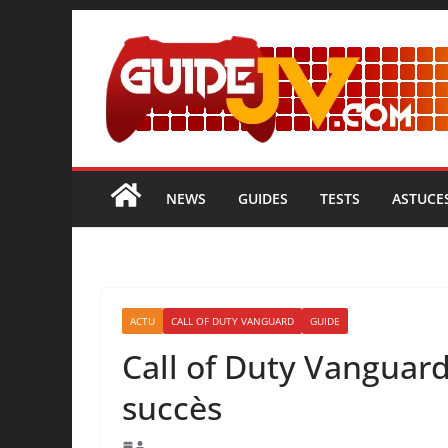
NEWS
GUIDES
TESTS
ASTUCE
ACTU
CALL OF DUTY VANGUARD
GUIDE
Call of Duty Vanguard
succès