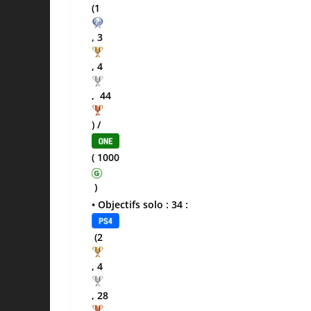
(1
, 3
, 4
, 44
) /
( 1000
)
• Objectifs solo : 34 :
(2
, 4
, 28