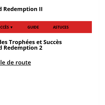
 Redemption II
UCCÈS ▼
GUIDE
ASTUCES
des Trophées et Succès
d Redemption 2
lle de route