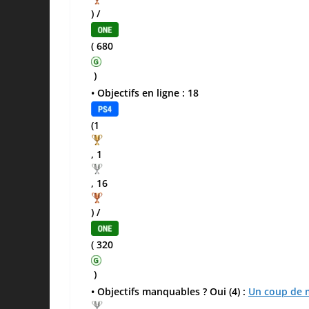
) /
( 680
)
• Objectifs en ligne : 18
(1
, 1
, 16
) /
( 320
)
• Objectifs manquables ? Oui (4) :
Un coup de 