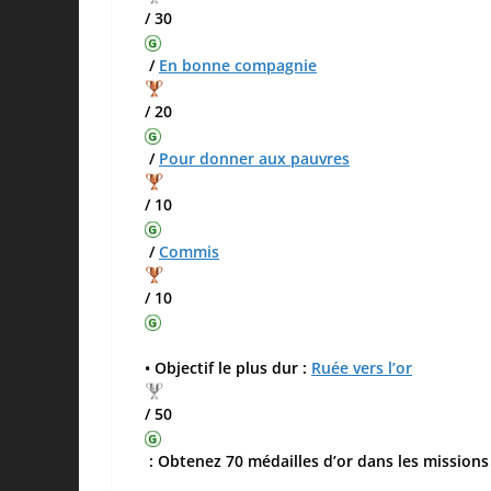
/ 30
/
En bonne compagnie
/ 20
/
Pour donner aux pauvres
/ 10
/
Commis
/ 10
• Objectif le plus dur :
Ruée vers l’or
/ 50
: Obtenez 70 médailles d’or dans les missions d