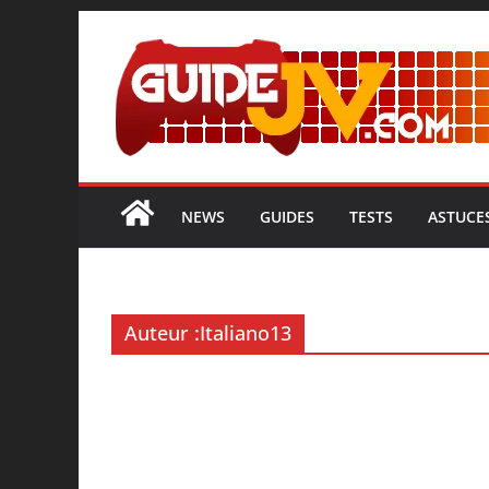
Passer
au
contenu
NEWS
GUIDES
TESTS
ASTUCE
Auteur :
Italiano13