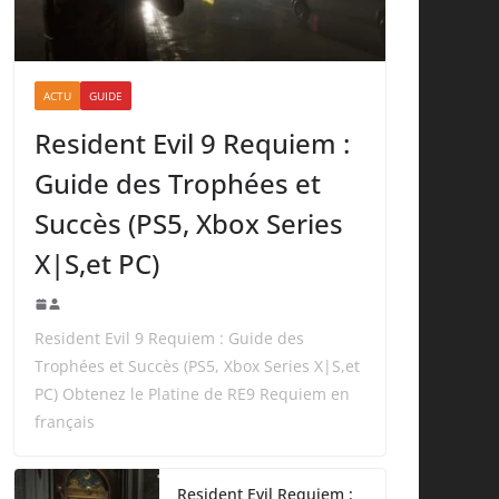
ACTU
GUIDE
Resident Evil 9 Requiem :
Guide des Trophées et
Succès (PS5, Xbox Series
X|S,et PC)
Resident Evil 9 Requiem : Guide des
Trophées et Succès (PS5, Xbox Series X|S,et
PC) Obtenez le Platine de RE9 Requiem en
français
Resident Evil Requiem :