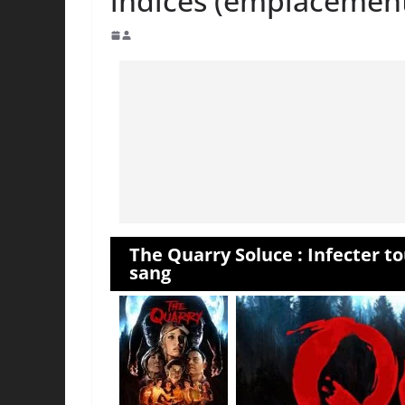
indices (emplacements
The Quarry Soluce : Infecter t
sang