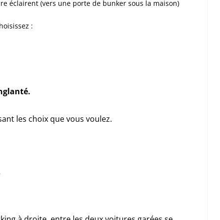
ture éclairent (vers une porte de bunker sous la maison)
hoisissez :
anglanté.
sant les choix que vous voulez.
b
king à droite, entre les deux voitures garées se