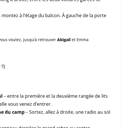
, montez à l’étage du balcon. À gauche de la porte
vous voulez, jusqu’à retrouver
Abigail
et Emma
!!)
al
– entre la première et la deuxième rangée de lits
lle vous venez d’entrer.
ne du camp
– Sortez, allez à droite, une radio au sol
panneau derrière le grand arbre au centre.