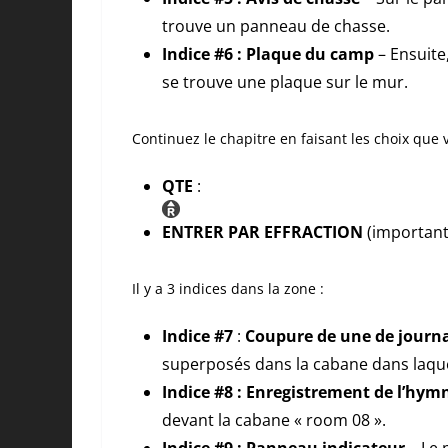
trouve un panneau de chasse.
Indice #6 : Plaque du camp
– Ensuite
se trouve une plaque sur le mur.
Continuez le chapitre en faisant les choix que 
QTE
:
ENTRER PAR EFFRACTION
(important 
Il y a 3 indices dans la zone :
Indice #7
:
Coupure de une de journ
superposés dans la cabane dans laque
Indice #8 :
Enregistrement de l’hym
devant la cabane « room 08 ».
Indice #9 :
Panneau indicateur
– Le 