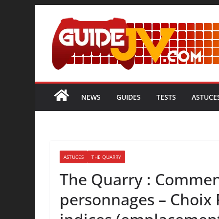
NEWS
GUIDES
TESTS
ASTUCE
ASTUCES
THE QUARRY
The Quarry : Comment
personnages – Choix 