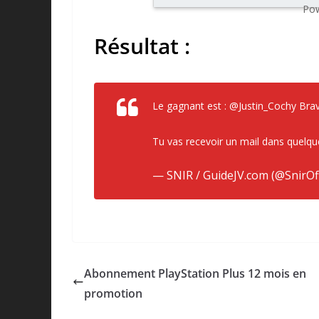
Pow
Résultat :
Le gagnant est :
@Justin_Cochy
Bravo
Tu vas recevoir un mail dans quelq
— SNIR / GuideJV.com (@SnirOff
Abonnement PlayStation Plus 12 mois en
promotion