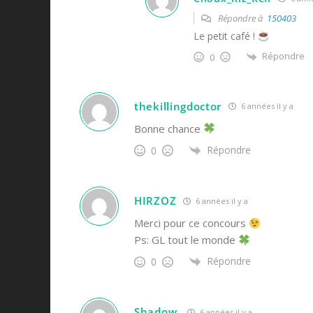
Répondre à
150403
Le petit café !
Répondre
0
thekillingdoctor
6 années il y a
Bonne chance
Répondre
0
HIRZOZ
6 années il y a
Merci pour ce concours
Ps: GL tout le monde
Répondre
0
Shadow.
6 années il y a