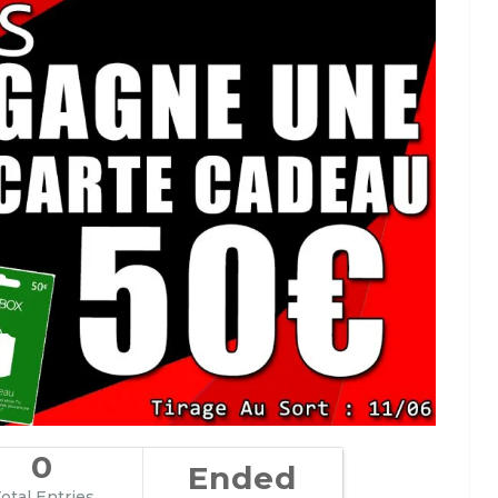
0
Ended
otal Entries