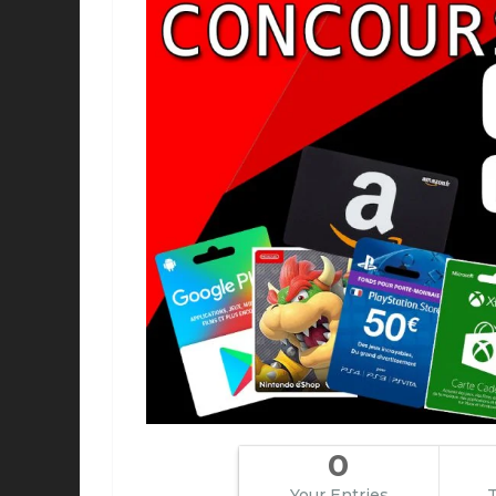
0
Your Entries
T