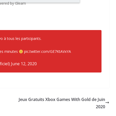
ered by Gleam
 à tous les participants.
ues minutes
pic.twitter.com/GE7KtAVxYA
iciel)
June 12, 2020
Jeux Gratuits Xbox Games With Gold de Juin
2020