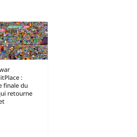
lwar
tPlace :
e finale du
qui retourne
et