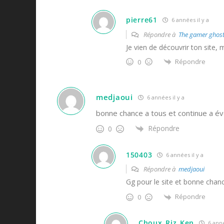
pierre61
6 années il y a
Répondre à
The gamer ghos
Je vien de découvrir ton site, m
Répondre
0
medjaoui
6 années il y a
bonne chance a tous et continue a év
Répondre
0
150403
6 années il y a
Répondre à
medjaoui
Gg pour le site et bonne chan
Répondre
0
Choux_Riz_Ken
6 anné