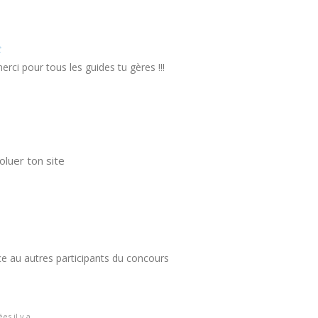
t
erci pour tous les guides tu gères !!!
oluer ton site
ce au autres participants du concours
es il y a