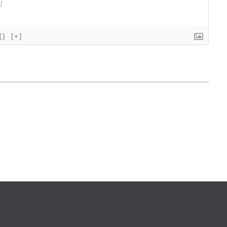
{}
[+]