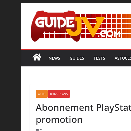
NEWS
GUIDES
TESTS
ASTUCE
ACTU
BONS PLANS
Abonnement PlayStati
promotion