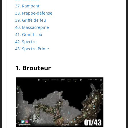
37. Rampant
38. Frappe-défense
39. Griffe de feu
40. Massacrépine
41. Grand-cou
42. Spectre
43. Spectre Prime
1. Brouteur