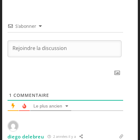
S’abonner
1
COMMENTAIRE
Le plus ancien
diego delebreu
2 années il y a