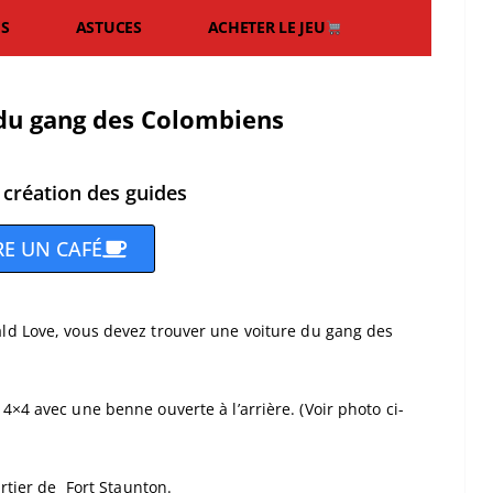
ES
ASTUCES
ACHETER LE JEU
 du gang des Colombiens
 création des guides
RE UN CAFÉ
ld Love, vous devez trouver une voiture du gang des
×4 avec une benne ouverte à l’arrière. (Voir photo ci-
artier de Fort Staunton.