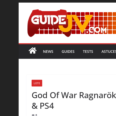
NEWS
GUIDES
TESTS
ASTUCE
LISTE
God Of War Ragnarök 
& PS4