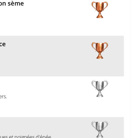
'on sème
rce
ers.
ques et poignées d'épée.