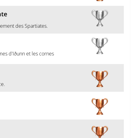
ate
ement des Spartiates.
es d'Iðunn et les cornes
e.