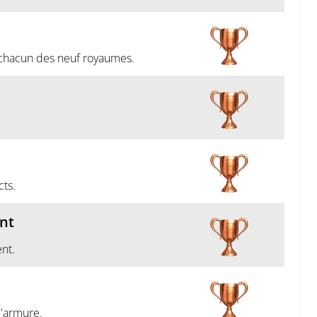
 chacun des neuf royaumes.
cts.
nt
nt.
'armure.