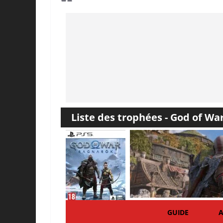
Liste des trophées - God of Wa
GUIDE
A