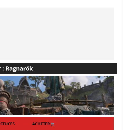
r : Ragnarök
STUCES
ACHETER