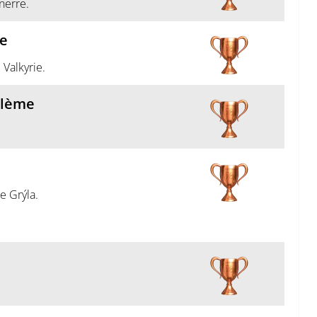
nerre.
e
 Valkyrie.
blème
e Grýla.