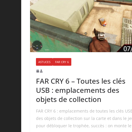
ASTUCES
FAR CRY 6
FAR CRY 6 – Toutes les clés
USB : emplacements des
objets de collection
FAR CRY 6 : emplacements de toutes les clés US
des objets de collection sur la carte et dans le j
pour débloquer le trophée, succès : on monte le