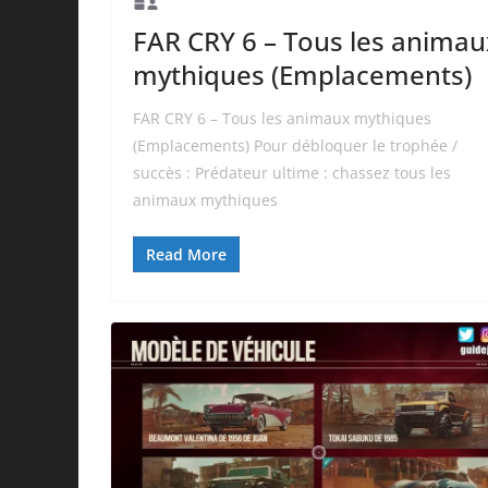
FAR CRY 6 – Tous les animau
mythiques (Emplacements)
FAR CRY 6 – Tous les animaux mythiques
(Emplacements) Pour débloquer le trophée /
succès : Prédateur ultime : chassez tous les
animaux mythiques
Read More