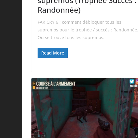
supremos (Trophée Succès :
Randonnée)
FAR CRY 6 : comment débloquer tous les
supremos pour le trophée / succès : Randonnée
Ou se trouve tous les supremos.
Read More