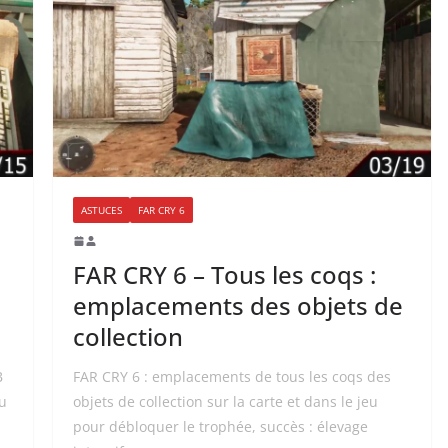
ASTUCES
FAR CRY 6
FAR CRY 6 – Tous les coqs :
emplacements des objets de
collection
B
FAR CRY 6 : emplacements de tous les coqs des
eu
objets de collection sur la carte et dans le jeu
pour débloquer le trophée, succès : élevage