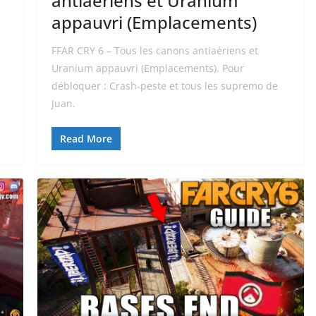
antiaériens et Uranium
appauvri (Emplacements)
FFAR CRY 6 – Tous les canons antiaériens et
.
Uranium appauvri (Emplacements). Pour
débloquer : Crash-peste et tous les supremo de
Juan.
Read More