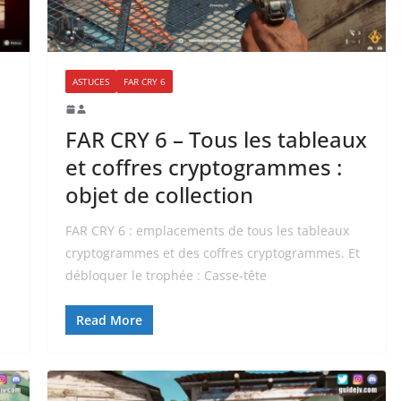
ASTUCES
FAR CRY 6
FAR CRY 6 – Tous les tableaux
et coffres cryptogrammes :
objet de collection
FAR CRY 6 : emplacements de tous les tableaux
cryptogrammes et des coffres cryptogrammes. Et
débloquer le trophée : Casse-tête
Read More