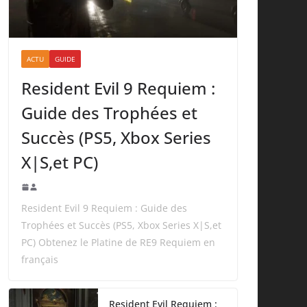
ACTU
GUIDE
Resident Evil 9 Requiem :
Guide des Trophées et
Succès (PS5, Xbox Series
X|S,et PC)
Resident Evil 9 Requiem : Guide des
Trophées et Succès (PS5, Xbox Series X|S,et
PC) Obtenez le Platine de RE9 Requiem en
français
Resident Evil Requiem :