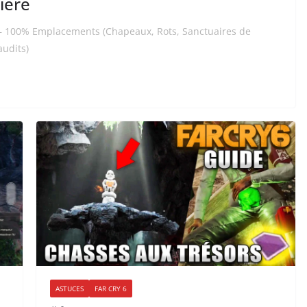
ière
s – 100% Emplacements (Chapeaux, Rots, Sanctuaires de
audits)
ASTUCES
FAR CRY 6