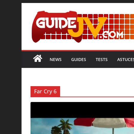
Passer
au
contenu
NEWS
GUIDES
TESTS
ASTUCE
Far Cry 6