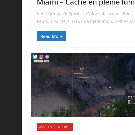
Miami – Caché en pleine lum
Kena Bridge Of Spirits – Guides des collectible
fleurs, Courriers, Lieux de méditation, Coffres M
Read More
ASTUCES
FAR CRY 6