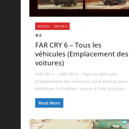
ASTUCES
FAR CRY 6
FAR CRY 6 – Tous les
véhicules (Emplacement des
voitures)
FAR CRY 6 – FAR CRY 6 – Tous les véhicules
(Emplacement des voitures). Les 4 voitures pour
débloquer le trophée / succès À fond la caisse
Read More