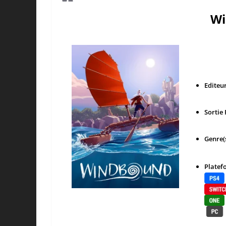
Wi
Editeur
Sortie 
Genre(s
Platefo