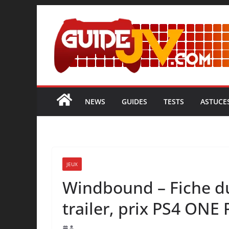
NEWS
GUIDES
TESTS
ASTUCE
JEUX
Windbound – Fiche du 
trailer, prix PS4 ONE