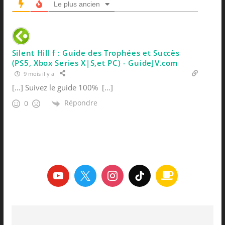
Le plus ancien
Silent Hill f : Guide des Trophées et Succès
(PS5, Xbox Series X|S,et PC) - GuideJV.com
9 mois il y a
[…] Suivez le guide 100% […]
Répondre
0