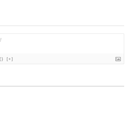
{}
[+]