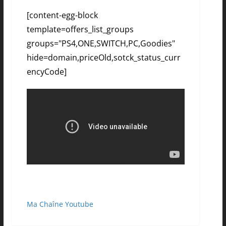
[content-egg-block
template=offers_list_groups
groups="PS4,ONE,SWITCH,PC,Goodies"
hide=domain,priceOld,sotck_status_curr
encyCode]
Ma Chaîne Youtube