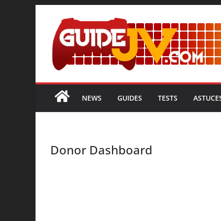
Passer
au
contenu
NEWS
GUIDES
TESTS
ASTUCE
Donor Dashboard