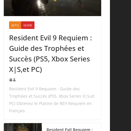
ACTU
GUIDE
Resident Evil 9 Requiem :
Guide des Trophées et
Succès (PS5, Xbox Series
X|S,et PC)
Resident Evil 9 Requiem : Guide des
Trophées et Succès (PS5, Xbox Series X|S,et
PC) Obtenez le Platine de RE9 Requiem en
français
Resident Evil Requiem :