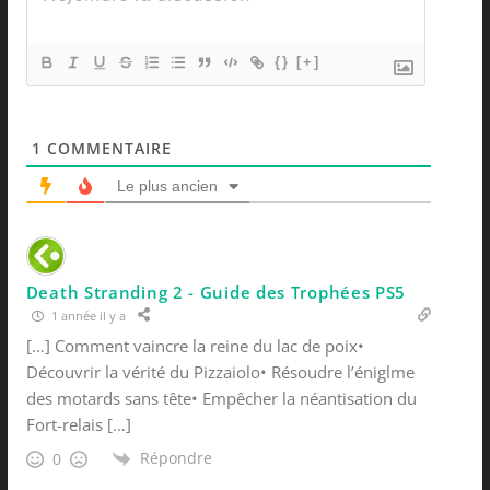
{}
[+]
1
COMMENTAIRE
Le plus ancien
Death Stranding 2 - Guide des Trophées PS5
1 année il y a
[…] Comment vaincre la reine du lac de poix•
Découvrir la vérité du Pizzaiolo• Résoudre l’éniglme
des motards sans tête• Empêcher la néantisation du
Fort-relais […]
Répondre
0