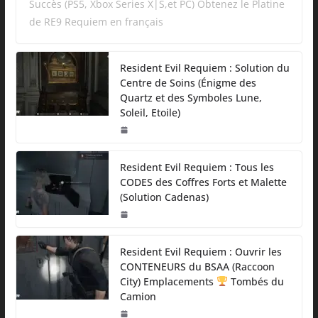
Succès (PS5, Xbox Series X|S,et PC) Obtenez le Platine
de RE9 Requiem en français
Resident Evil Requiem : Solution du
Centre de Soins (Énigme des
Quartz et des Symboles Lune,
Soleil, Etoile)
Resident Evil Requiem : Tous les
CODES des Coffres Forts et Malette
(Solution Cadenas)
Resident Evil Requiem : Ouvrir les
CONTENEURS du BSAA (Raccoon
City) Emplacements
Tombés du
Camion