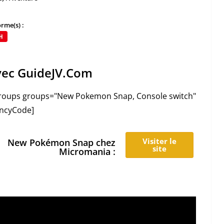
rme(s) :
avec GuideJV.Com
_groups groups="New Pokemon Snap, Console switch"
encyCode]
Visiter le
New Pokémon Snap chez
site
Micromania :