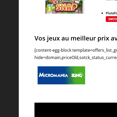
Platefo
Vos jeux au meilleur prix 
[content-egg-block template=offers_list
hide=domain,priceOld,sotck_status_curr