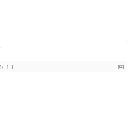
{}
[+]