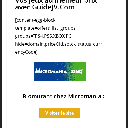
avec GuideJV.Com
[content-egg-block
template=offers_list_groups
groups="PS4,PS5,XBOX,PC"
hide=domain,priceOld,sotck_status_curr
encyCode]
Biomutant chez Micromania :
Visiter le site